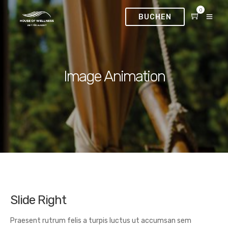
0
BUCHEN
Image Animation
Slide Right
Praesent rutrum felis a turpis luctus ut accumsan sem